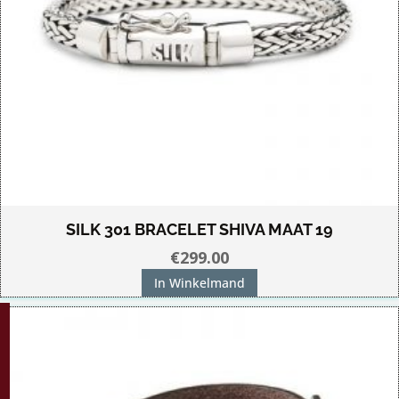
SILK 301 BRACELET SHIVA MAAT 19
€
299.00
In Winkelmand
G!