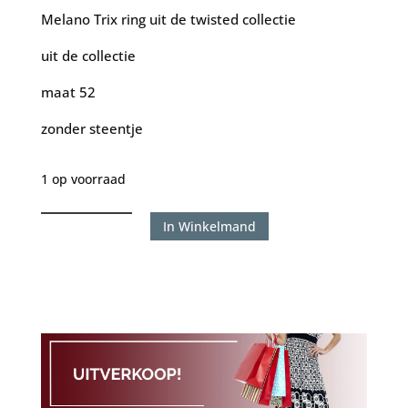
was:
is:
Melano Trix ring uit de twisted collectie
€25.00.
€15.00.
uit de collectie
maat 52
zonder steentje
1 op voorraad
Melano
In Winkelmand
Trix
ring
goudkleurig
maat
52
aantal