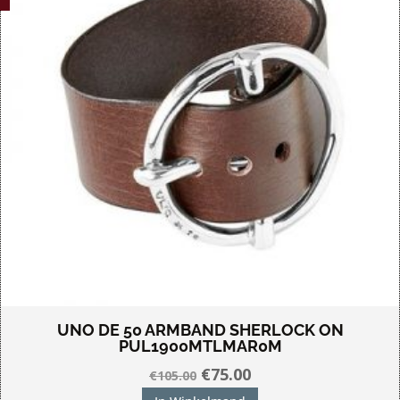
UNO DE 50 ARMBAND SHERLOCK ON
PUL1900MTLMAR0M
Oorspronkelijke
Huidige
€
75.00
€
105.00
prijs
prijs