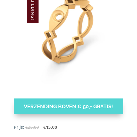
AANBIEDING!
VERZENDING BOVEN € 50,- GRATIS!
Oorspronkelijke
Huidige
Prijs:
€
25.00
€
15.00
prijs
prijs