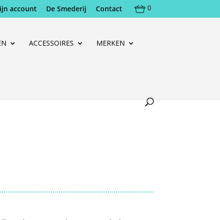
0
ijn account
De Smederij
Contact
EN
ACCESSOIRES
MERKEN