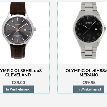
YMPIC OL88HSL008
OLYMPIC OL26HSS2
CLEVELAND
MERANO
€
89.00
€
99.95
In Winkelmand
In Winkelmand