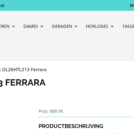
M
nl
Producten
zoeken
EREN
DAMES
SIERADEN
HORLOGES
TASS
c OL26HTL213 Ferrara
3 FERRARA
Prijs:
€
89.95
PRODUCTBESCHRIJVING