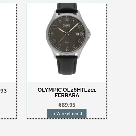
93
OLYMPIC OL26HTL211
FERRARA
€
89.95
In Winkelmand