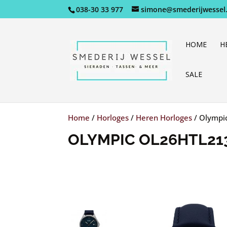
038-30 33 977
simone@smederijwessel.
HOME
H
SALE
Home
/
Horloges
/
Heren Horloges
/
Olympi
OLYMPIC OL26HTL21