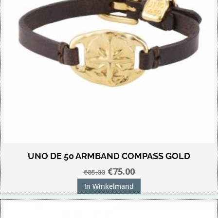
UNO DE 50 ARMBAND COMPASS GOLD
Oorspronkelijke
Huidige
€
75.00
€
85.00
prijs
prijs
In Winkelmand
was:
is:
€85.00.
€75.00.