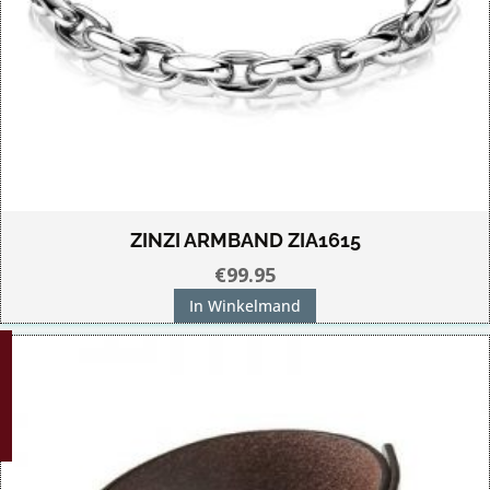
ZINZI ARMBAND ZIA1615
€
99.95
In Winkelmand
G!