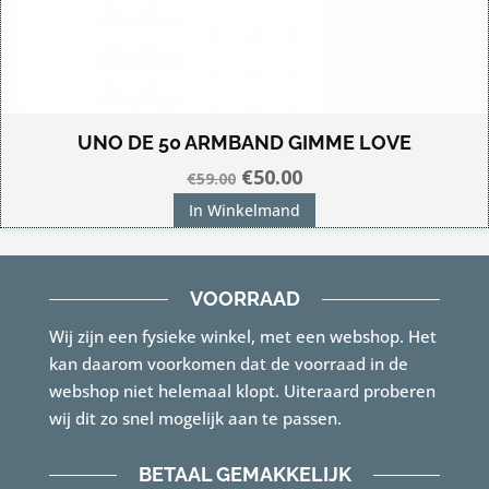
UNO DE 50 ARMBAND GIMME LOVE
Oorspronkelijke
Huidige
€
50.00
€
59.00
prijs
prijs
In Winkelmand
was:
is:
€59.00.
€50.00.
VOORRAAD
Wij zijn een fysieke winkel, met een webshop. Het
kan daarom voorkomen dat de voorraad in de
webshop niet helemaal klopt. Uiteraard proberen
wij dit zo snel mogelijk aan te passen.
BETAAL GEMAKKELIJK