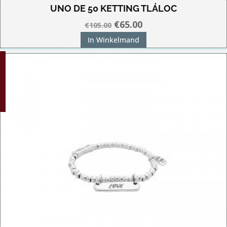
UNO DE 50 KETTING TLÁLOC
Oorspronkelijke
Huidige
€
65.00
€
105.00
prijs
prijs
In Winkelmand
was:
is:
G!
€105.00.
€65.00.