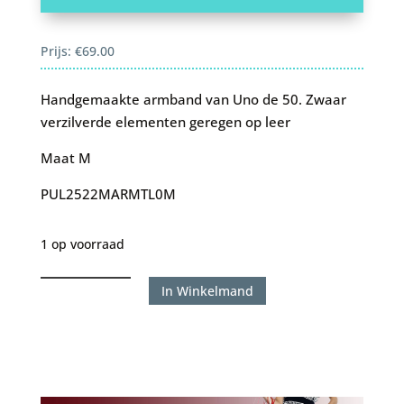
Prijs:
€
69.00
Handgemaakte armband van Uno de 50. Zwaar
verzilverde elementen geregen op leer
Maat M
PUL2522MARMTL0M
1 op voorraad
Uno
In Winkelmand
de
50
armband
2522
aantal