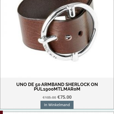
UNO DE 50 ARMBAND SHERLOCK ON
PUL1900MTLMAR0M
Oorspronkelijke
Huidige
€
75.00
€
105.00
prijs
prijs
In Winkelmand
was:
is: