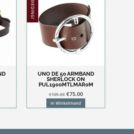
AANBIEDING!
ND
UNO DE 50 ARMBAND
SHERLOCK ON
PUL1900MTLMAR0M
kelijke
idige
Oorspronkelijke
Huidige
€
75.00
€
105.00
js
prijs
prijs
In Winkelmand
was:
is:
5.00.
€105.00.
€75.00.