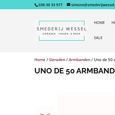
038-30 33 977
simone@smederijwessel.
HOME
H
SALE
Home
/
Sieraden
/
Armbanden
/
Uno de 50 
UNO DE 50 ARMBAND