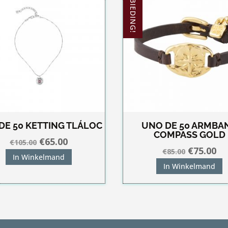
AANBIEDING!
DE 50 KETTING TLÁLOC
UNO DE 50 ARMBA
COMPASS GOLD
Oorspronkelijke
Huidige
€
65.00
€
105.00
Oorspron
Hu
€
75.00
€
85.00
prijs
prijs
In Winkelmand
prijs
pri
was:
is:
In Winkelmand
was:
is:
€105.00.
€65.00.
€85.00.
€7