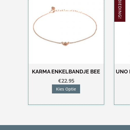
AANBIEDING!
KARMA ENKELBANDJE BEE
UNO 
€
22.95
Dit
Kies Optie
product
heeft
meerdere
variaties.
Deze