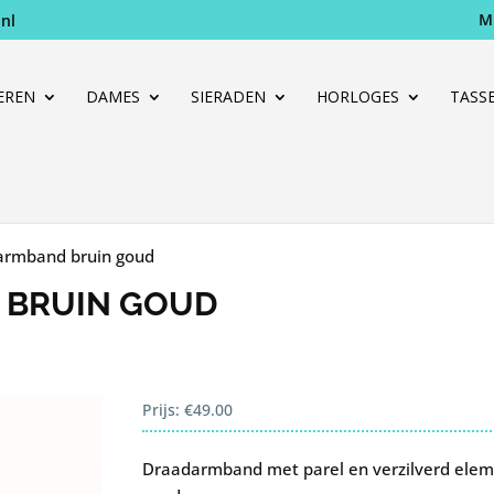
M
nl
Producten
zoeken
EREN
DAMES
SIERADEN
HORLOGES
TASS
armband bruin goud
 BRUIN GOUD
Prijs:
€
49.00
Draadarmband met parel en verzilverd elem