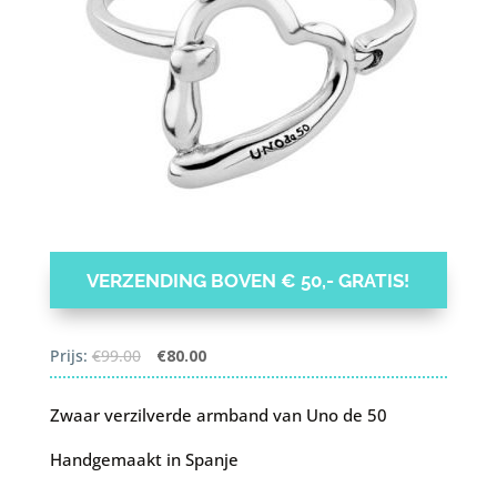
VERZENDING BOVEN € 50,- GRATIS!
Oorspronkelijke
Huidige
Prijs:
€
99.00
€
80.00
prijs
prijs
was:
is:
Zwaar verzilverde armband van Uno de 50
€99.00.
€80.00.
Handgemaakt in Spanje