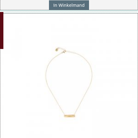
In Winkelmand
G!