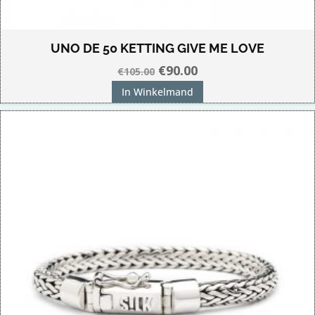
UNO DE 50 KETTING GIVE ME LOVE
Oorspronkelijke
Huidige
€
90.00
€
105.00
prijs
prijs
In Winkelmand
was:
is:
€105.00.
€90.00.