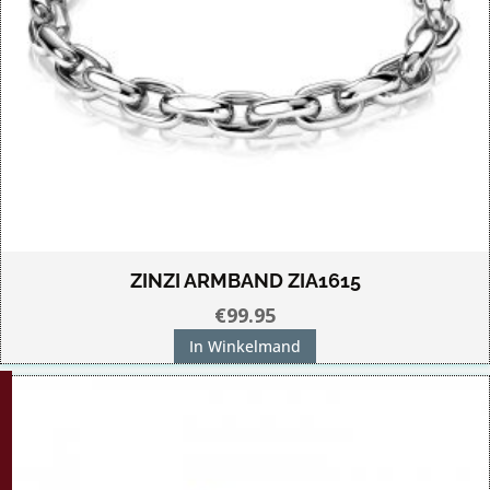
ZINZI ARMBAND ZIA1615
€
99.95
In Winkelmand
G!