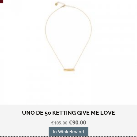
UNO DE 50 KETTING GIVE ME LOVE
Oorspronkelijke
Huidige
€
90.00
€
105.00
prijs
prijs
In Winkelmand