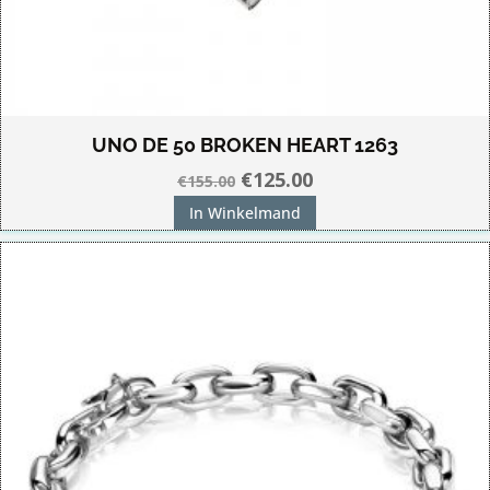
UNO DE 50 BROKEN HEART 1263
Oorspronkelijke
Huidige
€
125.00
€
155.00
prijs
prijs
In Winkelmand
was:
is:
€155.00.
€125.00.