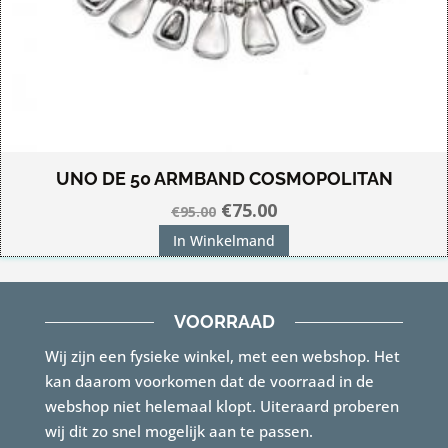
UNO DE 50 ARMBAND COSMOPOLITAN
Oorspronkelijke
Huidige
€
75.00
€
95.00
prijs
prijs
In Winkelmand
was:
is:
€95.00.
€75.00.
VOORRAAD
Wij zijn een fysieke winkel, met een webshop. Het
kan daarom voorkomen dat de voorraad in de
webshop niet helemaal klopt. Uiteraard proberen
wij dit zo snel mogelijk aan te passen.