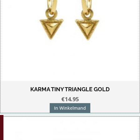
KARMA TINY TRIANGLE GOLD
€
14.95
In Winkelmand
G!