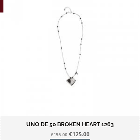
UNO DE 50 BROKEN HEART 1263
Oorspronkelijke
Huidige
€
125.00
€
155.00