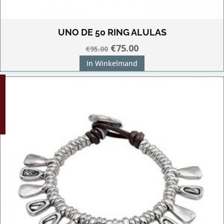
UNO DE 50 RING ALULAS
Oorspronkelijke
Huidige
€
75.00
€
95.00
prijs
prijs
In Winkelmand
was:
is:
G!
€95.00.
€75.00.