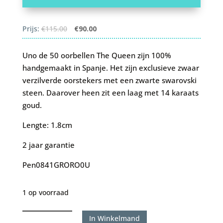
Oorspronkelijke
Huidige
Prijs:
€
115.00
€
90.00
prijs
prijs
was:
is:
Uno de 50 oorbellen The Queen zijn 100%
€115.00.
€90.00.
handgemaakt in Spanje. Het zijn exclusieve zwaar
verzilverde oorstekers met een zwarte swarovski
steen. Daarover heen zit een laag met 14 karaats
goud.
Lengte: 1.8cm
2 jaar garantie
Pen0841GRORO0U
1 op voorraad
Uno
In Winkelmand