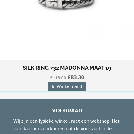
SILK RING 732 MADONNA MAAT 19
Oorspronkelijke
Huidige
€
83.30
€
119.00
prijs
prijs
In Winkelmand
was:
is:
€119.00.
€83.30.
VOORRAAD
Wij zijn een fysieke winkel, met een webshop. Het
kan daarom voorkomen dat de voorraad in de