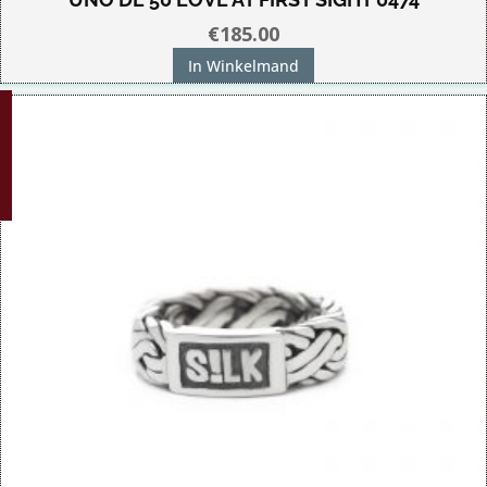
€
185.00
In Winkelmand
G!