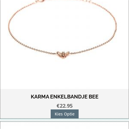
KARMA ENKELBANDJE BEE
€
22.95
Dit
Kies Optie
product
heeft