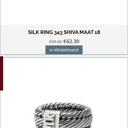
SILK RING 343 SHIVA MAAT 18
Oorspronkelijke
Huidige
€
62.30
€
89.00
prijs
prijs
In Winkelmand
was:
is:
G!
€89.00.
€62.30.