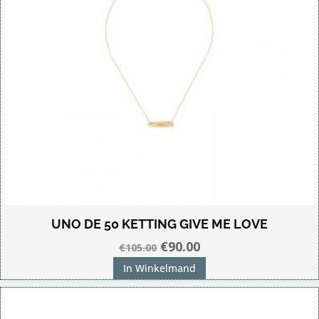
UNO DE 50 KETTING GIVE ME LOVE
Oorspronkelijke
Huidige
€
90.00
€
105.00
prijs
prijs
In Winkelmand
was:
is:
€105.00.
€90.00.