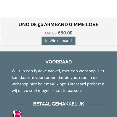
UNO DE 50 ARMBAND GIMME LOVE
Oorspronkelijke
Huidige
€
50.00
€
59.00
prijs
prijs
In Winkelmand
was:
is:
€59.00.
€50.00.
VOORRAAD
Wij zijn een fysieke winkel, met een webshop. Het
kan daarom voorkomen dat de voorraad in de
webshop niet helemaal klopt. Uiteraard proberen
wij dit zo snel mogelijk aan te passen.
BETAAL GEMAKKELIJK