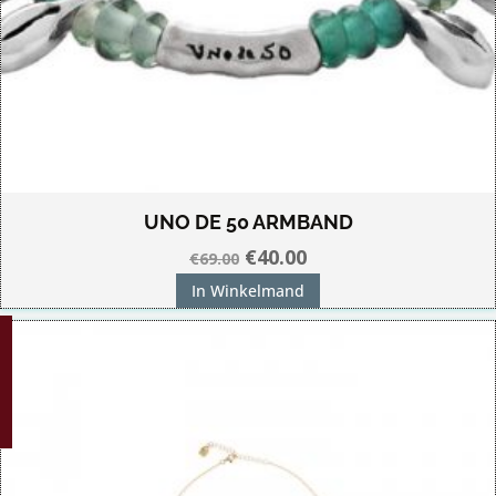
UNO DE 50 ARMBAND
Oorspronkelijke
Huidige
€
40.00
€
69.00
prijs
prijs
In Winkelmand
was:
is:
G!
€69.00.
€40.00.