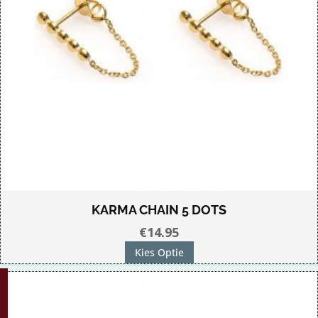
KARMA CHAIN 5 DOTS
€
14.95
Dit
Kies Optie
product
G!
heeft
meerdere