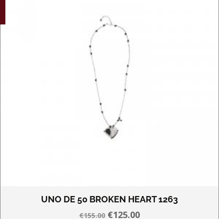
variaties.
Deze
optie
kan
gekozen
worden
op
de
productpagina
UNO DE 50 BROKEN HEART 1263
Oorspronkelijke
Huidige
€
125.00
€
155.00