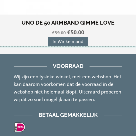
UNO DE 50 ARMBAND GIMME LOVE
Oorspronkelijke
Huidige
€
50.00
€
59.00
prijs
prijs
In Winkelmand
was:
is:
€59.00.
€50.00.
VOORRAAD
Wij zijn een fysieke winkel, met een webshop. Het
kan daarom voorkomen dat de voorraad in de
webshop niet helemaal klopt. Uiteraard proberen
wij dit zo snel mogelijk aan te passen.
BETAAL GEMAKKELIJK