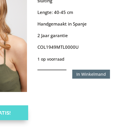
sluiting
Lengte: 40-45 cm
Handgemaakt in Spanje
2 Jaar garantie
COL1949MTL0000U
1 op voorraad
Uno
In Winkelmand
de
50
ketting
Dragon
Fly
TIS!
aantal