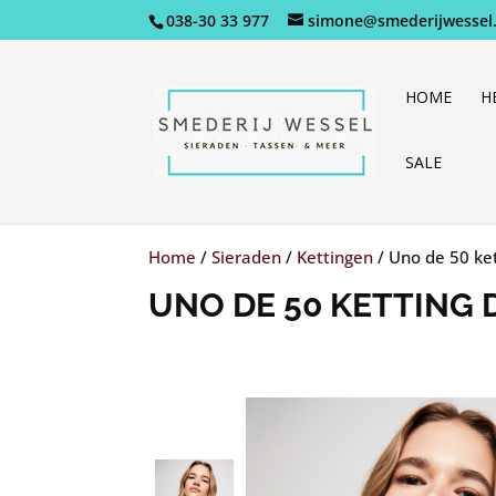
038-30 33 977
simone@smederijwessel.
HOME
H
SALE
Home
/
Sieraden
/
Kettingen
/
Uno de 50 ket
UNO DE 50 KETTING