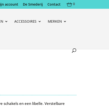
0
ijn account
De Smederij
Contact
EN
ACCESSOIRES
MERKEN
e schakels en een libelle. Verstelbare