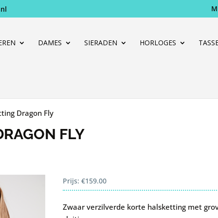
M
nl
Producten
zoeken
EREN
DAMES
SIERADEN
HORLOGES
TASS
ting Dragon Fly
 DRAGON FLY
Prijs:
€
159.00
Zwaar verzilverde korte halsketting met grov