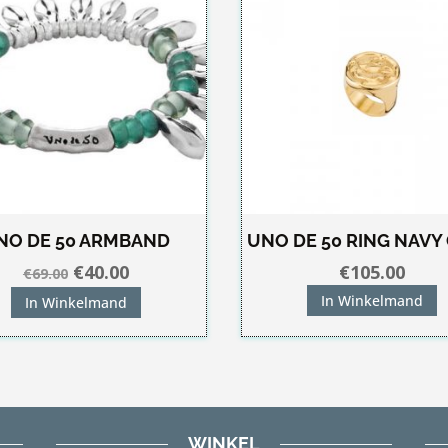
NO DE 50 ARMBAND
UNO DE 50 RING NAVY
Oorspronkelijke
Huidige
€
40.00
€
105.00
€
69.00
prijs
prijs
In Winkelmand
In Winkelmand
was:
is:
€69.00.
€40.00.
WINKEL