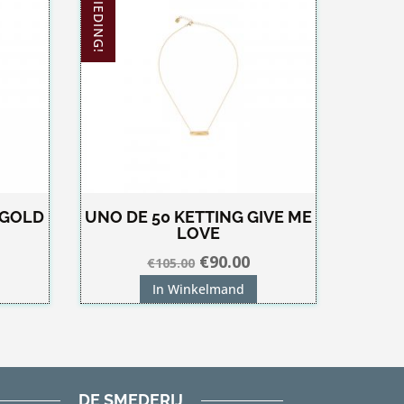
AANBIEDING!
 GOLD
UNO DE 50 KETTING GIVE ME
LOVE
Oorspronkelijke
Huidige
€
90.00
€
105.00
prijs
prijs
In Winkelmand
was:
is:
€105.00.
€90.00.
DE SMEDERIJ